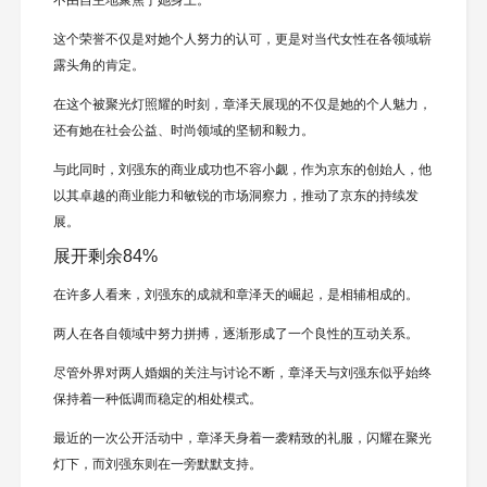
不由自主地聚焦于她身上。
这个荣誉不仅是对她个人努力的认可，更是对当代女性在各领域崭
露头角的肯定。
在这个被聚光灯照耀的时刻，章泽天展现的不仅是她的个人魅力，
还有她在社会公益、时尚领域的坚韧和毅力。
与此同时，刘强东的商业成功也不容小觑，作为京东的创始人，他
以其卓越的商业能力和敏锐的市场洞察力，推动了京东的持续发
展。
展开剩余84%
在许多人看来，刘强东的成就和章泽天的崛起，是相辅相成的。
两人在各自领域中努力拼搏，逐渐形成了一个良性的互动关系。
尽管外界对两人婚姻的关注与讨论不断，章泽天与刘强东似乎始终
保持着一种低调而稳定的相处模式。
最近的一次公开活动中，章泽天身着一袭精致的礼服，闪耀在聚光
灯下，而刘强东则在一旁默默支持。